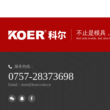
不止是模具
Not only molds, but also 
服务热线：
0757-28373698
Email：koer@koer.com.cn