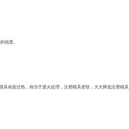
刃的锐度。
导致注塑模具表面过热，相当于退火处理，注塑模具变软，大大降低注塑模